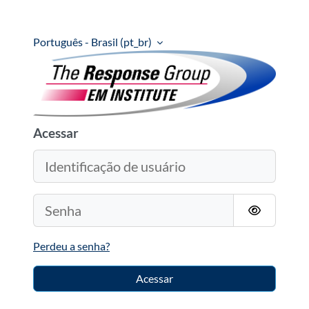
Ir para o conteúdo principal
Português - Brasil ‎(pt_br)‎
TRG's Learning Management System
Acessar
Identificação de usuário
Senha
Perdeu a senha?
Acessar